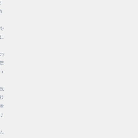
さ
請
を
に
の
定
う
規
技
看
ま
ん