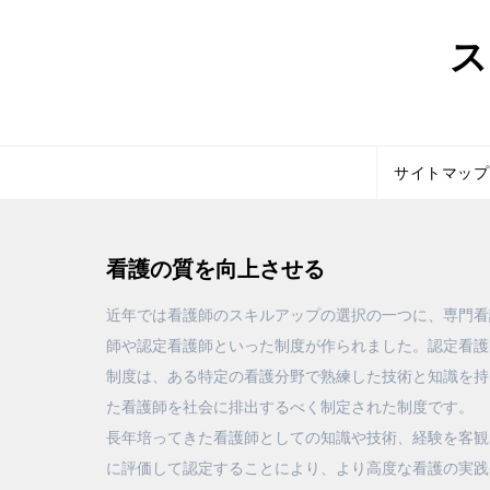
Skip
ス
to
content
サイトマップ
看護の質を向上させる
近年では看護師のスキルアップの選択の一つに、専門看
師や認定看護師といった制度が作られました。認定看護
制度は、ある特定の看護分野で熟練した技術と知識を持
た看護師を社会に排出するべく制定された制度です。
長年培ってきた看護師としての知識や技術、経験を客観
に評価して認定することにより、より高度な看護の実践