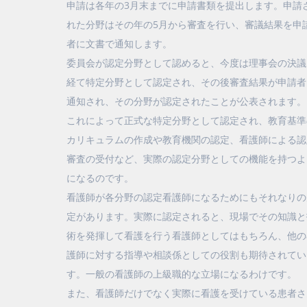
申請は各年の3月末までに申請書類を提出します。申請
れた分野はその年の5月から審査を行い、審議結果を申
者に文書で通知します。
委員会が認定分野として認めると、今度は理事会の決議
経て特定分野として認定され、その後審査結果が申請者
通知され、その分野が認定されたことが公表されます。
これによって正式な特定分野として認定され、教育基準
カリキュラムの作成や教育機関の認定、看護師による認
審査の受付など、実際の認定分野としての機能を持つよ
になるのです。
看護師が各分野の認定看護師になるためにもそれなりの
定があります。実際に認定されると、現場でその知識と
術を発揮して看護を行う看護師としてはもちろん、他の
護師に対する指導や相談係としての役割も期待されてい
す。一般の看護師の上級職的な立場になるわけです。
また、看護師だけでなく実際に看護を受けている患者さ