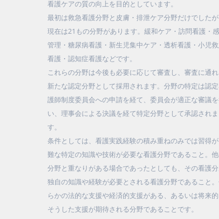
看護ケアの質の向上を目的としています。
最初は救急看護分野と皮膚・排泄ケア分野だけでしたが
現在は21もの分野があります。緩和ケア・訪問看護・
管理・糖尿病看護・新生児集中ケア・透析看護・小児救
看護・認知症看護などです。
これらの分野は今後も必要に応じて審査し、審査に通れ
新たな認定分野として採用されます。分野の特定は認定
護師制度委員会への申請を経て、委員会が適正な審議を
い、理事会による決議を経て特定分野として承認されま
す。
条件としては、看護実践経験の積み重ねのみでは習得が
難な特定の知識や技術が必要な看護分野であること。他
分野と重なりがある場合であったとしても、その看護分
独自の知識や経験が必要とされる看護分野であること。
らかの法的な支援や経済的支援がある、あるいは将来的
そうした支援が期待される分野であることです。