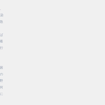
、
感染
急
ば
看
行
困
の
野
何
に