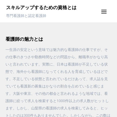
Skip
スキルアップするための資格とは
to
専門看護師と認定看護師
content
看護師の魅力とは
一生涯の安定という意味では魅力的な看護師の仕事ですが、そ
の仕事のきつさや勤務時間などの問題から、離職率がかなり高
いと言われています。実際に、日本は看護師が不足している状
態で、海外から看護師になってくれる人を育成しているほどで
す。不足している状態と言われているだけあって、求人誌を見
ていても看護新の募集はかなりの割合を占めていると感じま
す。大阪や東京、その他の都会と言われるような地域では、看
護師に絞って求人を検索すると1000件以上の求人数がヒットし
ます。しかし、山梨県の看護師の求人を検索してみると、ヒッ
トしたのは300件もありませんでした。しかしながら、この数は