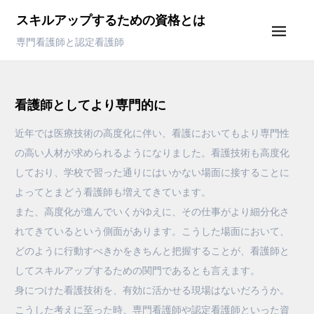
Skip
スキルアップするための資格とは
to
専門看護師と認定看護師
content
看護師としてより専門的に
近年では医療技術の高度化に伴い、看護においてもより専門性
の高い人材が求められるようになりました。看護技術も高度化
しており、学校で習った通りにはいかない場面に接することに
よってとまどう看護師も増えてきています。
また、高度化が進んでいくがゆえに、その仕事がより細分化さ
れてきているという側面があります。こうした場面において、
どのように行動すべきかをきちんと把握することが、看護師と
してスキルアップするための関門であるとも言えます。
身につけた看護技術を、有効に活かせる現場はないだろうか。
こうした考えに至った時、専門看護師や認定看護師といった資