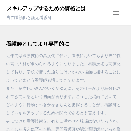
Skip
スキルアップするための資格とは
to
専門看護師と認定看護師
content
看護師としてより専門的に
近年では医療技術の高度化に伴い、看護においてもより専門性
の高い人材が求められるようになりました。看護技術も高度化
しており、学校で習った通りにはいかない場面に接することに
よってとまどう看護師も増えてきています。
また、高度化が進んでいくがゆえに、その仕事がより細分化さ
れてきているという側面があります。こうした場面において、
どのように行動すべきかをきちんと把握することが、看護師と
してスキルアップするための関門であるとも言えます。
身につけた看護技術を、有効に活かせる現場はないだろうか。
こうした考えに至った時、専門看護師や認定看護師といった資